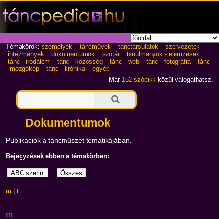
Témakörök:
személyek
táncművek
tánctársulatok
szervezetek
intézmények
dokumentumok
szótár
tanulmányok - elemzések
tánc - irodalom
tánc - közösség
tánc - web
tánc - fotográfia
tánc
- mozgókép
tánc - krónika
egyéb
Már
152 szócikk
közül válogathatsz.
Dokumentumok
Publikációk a táncműszet tematikájában.
Bejegyzések ebben a témakörben:
m
|
t
m