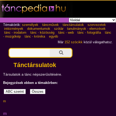
Témakörök:
személyek
táncművek
tánctársulatok
szervezetek
intézmények
dokumentumok
szótár
tanulmányok - elemzések
tánc - irodalom
tánc - közösség
tánc - web
tánc - fotográfia
tánc
- mozgókép
tánc - krónika
egyéb
Már
152 szócikk
közül válogathatsz.
Tánctársulatok
Társulatok a tánc népszerűsítésére.
Bejegyzések ebben a témakörben:
m
m