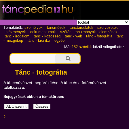
Témakörök:
személyek
táncművek
tánctársulatok
szervezetek
intézmények
dokumentumok
szótár
tanulmányok - elemzések
tánc - irodalom
tánc - közösség
tánc - web
tánc - fotográfia
tánc
- mozgókép
tánc - krónika
egyéb
Már
152 szócikk
közül válogathatsz.
Tánc - fotográfia
A táncművészet megörökítése. A tánc és a fotóművészet
találkozása.
Bejegyzések ebben a témakörben:
2