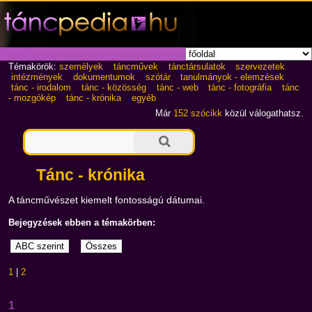
Témakörök:
személyek
táncművek
tánctársulatok
szervezetek
intézmények
dokumentumok
szótár
tanulmányok - elemzések
tánc - irodalom
tánc - közösség
tánc - web
tánc - fotográfia
tánc
- mozgókép
tánc - krónika
egyéb
Már
152 szócikk
közül válogathatsz.
Tánc - krónika
A táncművészet kiemelt fontosságú dátumai.
Bejegyzések ebben a témakörben:
1
|
2
1