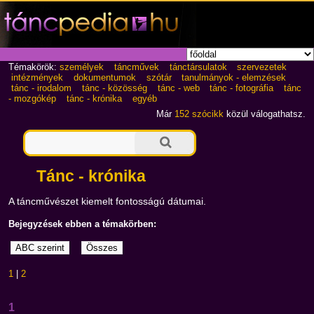
Témakörök:
személyek
táncművek
tánctársulatok
szervezetek
intézmények
dokumentumok
szótár
tanulmányok - elemzések
tánc - irodalom
tánc - közösség
tánc - web
tánc - fotográfia
tánc
- mozgókép
tánc - krónika
egyéb
Már
152 szócikk
közül válogathatsz.
Tánc - krónika
A táncművészet kiemelt fontosságú dátumai.
Bejegyzések ebben a témakörben:
1
|
2
1