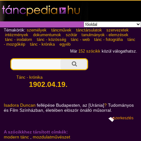
Témakörök:
személyek
táncművek
tánctársulatok
szervezetek
intézmények
dokumentumok
szótár
tanulmányok - elemzések
tánc - irodalom
tánc - közösség
tánc - web
tánc - fotográfia
tánc
- mozgókép
tánc - krónika
egyéb
Már
152 szócikk
közül válogathatsz.
Tánc - krónika
1902.04.19.
Isadora Duncan
fellépése Budapesten, az [Uránia]
?
Tudományos
és Film Színházban, életében elöször önálló műsorral.
szerkesztés
A szócikkhez társított címkék:
modern tánc
,
mozdulatművészet