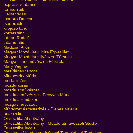
expressive dance
formalisták
Hajnalvárás
Isadora Duncan
Isadorable
kifejező tánc
kortárstánc
Lábán Rudolf
labanotation
Madzsar Alice
Magyar Mozdulatkultúra Egyesület
Magyar Mozdulatművészeti Társulat
Magyar Táncművészeti Főiskola
Mary Wigman
mezítlábas táncos
Mirkovszky Mária
modern tánc
mozdulatírás
mozdulatművészet
mozdulatművészet - Fenyves Márk
mozdulatrendszer
mozgásművészet
Művészet és testedzés - Dienes Valéria
orkesztika
Orkesztika Alapítvány
Orkesztika Alapítvány - Mozdulatművészeti Stúdió
Orkesztika Iskola
Országos Mozdulatművészeti Tanítóképző Tanfolyam