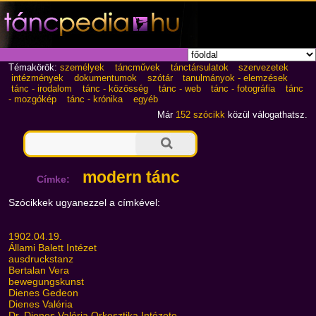
Témakörök:
személyek
táncművek
tánctársulatok
szervezetek
intézmények
dokumentumok
szótár
tanulmányok - elemzések
tánc - irodalom
tánc - közösség
tánc - web
tánc - fotográfia
tánc
- mozgókép
tánc - krónika
egyéb
Már
152 szócikk
közül válogathatsz.
modern tánc
Címke:
Szócikkek ugyanezzel a címkével:
1902.04.19.
Állami Balett Intézet
ausdruckstanz
Bertalan Vera
bewegungskunst
Dienes Gedeon
Dienes Valéria
Dr. Dienes Valéria Orkesztika Intézete