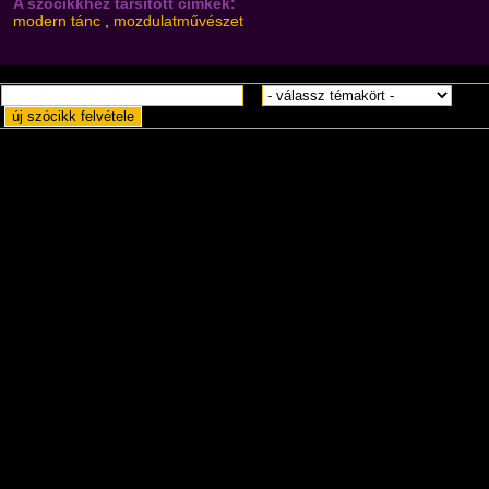
A szócikkhez társított címkék:
modern tánc
,
mozdulatművészet