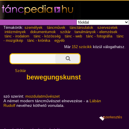
Témakörök:
személyek
táncművek
tánctársulatok
szervezetek
intézmények
dokumentumok
szótár
tanulmányok - elemzések
tánc - irodalom
tánc - közösség
tánc - web
tánc - fotográfia
tánc
- mozgókép
tánc - krónika
egyéb
Már
152 szócikk
közül válogathatsz.
Szótár
bewegungskunst
szó szerint:
mozdulatművészet
A német modern táncművészet elnevezése - a
Lábán
Rudolf
nevéhez köthető vonulata.
szerkesztés