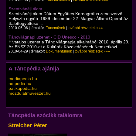
2010-05-06 | témakör:
Tánctársulatok
|
további részletek »»»
Szentivánéji álom
Szentivánéji álom Dátum Együttes Koreográfus zeneszerző
Helyszín egyéb: 1989. december 22. Magyar Állami Operaház
Balettegyüttese ...
2010-05-06 | témakör:
Táncművek
|
további részletek »»»
Táncvilágnapi üzenet - CID Unesco - 2010
Hivatalos üzenet a Tánc világnapja alkalmából 2010. április 29.
Az ENSZ 2010-et a Kultúrák Közeledésének Nemzetközi ...
2010-04-29 | témakör:
Dokumentumok
|
további részletek »»»
A Táncpédia ajánlja
mediapedia.hu
netpedia.hu
patikapedia.hu
mozdulatmuveszet.hu
Táncpédia szócikk találomra
Streicher Péter