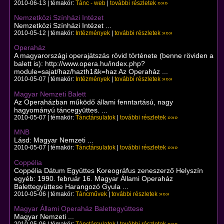
2010-06-13 | témakör:
Tánc - web
|
további részletek »»»
Nemzetközi Színházi Intézet
Nemzetközi Színházi Intézet ...
2010-05-12 | témakör:
Intézmények
|
további részletek »»»
Operaház
A magyarországi operajátszás rövid története (benne röviden a
balett is): http://www.opera.hu/index.php?
module=sajat/haz/hazth1&k=haz Az Operaház ...
2010-05-07 | témakör:
Intézmények
|
további részletek »»»
Magyar Nemzeti Balett
Az Operaházban működő állami fenntartású, nagy
hagyományú táncegyüttes. ...
2010-05-07 | témakör:
Tánctársulatok
|
további részletek »»»
MNB
Lásd: Magyar Nemzeti ...
2010-05-07 | témakör:
Tánctársulatok
|
további részletek »»»
Coppélia
Coppélia Dátum Együttes Koreográfus zeneszerző Helyszín
egyéb: 1990. február 16. Magyar Állami Operaház
Balettegyüttese Harangozó Gyula ...
2010-05-06 | témakör:
Táncművek
|
további részletek »»»
Magyar Állami Operaház Balettegyüttese
Magyar Nemzeti ...