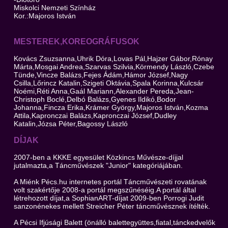
Miskolci Nemzeti Színház
Kor.:Majoros István
MESTEREK,KOREOGRÁFUSOK
Kovács Zsuzsanna,Uhrik Dóra,Lovas Pál,Hajzer Gábor,Rónay
Márta,Mosgai Andrea,Szarvas Szilvia,Körmendy László,Czebe
Tünde,Vincze Balázs,Fejes Ádám,Hámor József,Nagy
Csilla,Lőrincz Katalin,Szigeti Oktávia,Spala Korinna,Kulcsár
Noémi,Réti Anna,Gaál Mariann,Alexander Pereda,Jean-
Christoph Boclé,Delbó Balázs,Gyenes Ildikó,Bodor
Johanna,Fincza Erika,Krámer György,Majoros István,Kozma
Attila,Kapronczai Balázs,Kapronczai József,Dudley
Katalin,Józsa Péter,Bagossy László
DÍJAK
2007-ben a KKKE egyesület Közkincs Művésze-díjjal
jutalmazta,a Táncművészek "Junior" kategóriájában.
A Miénk Pécs.hu internetes portál Táncművészeti rovatának
volt szakértője 2008-a portál megszűnéséig.A portál által
létrehozott díjat,a SophianART-díjat 2009-ben Porrogi Judit
sanzonénekes mellett Streicher Péter táncművésznek ítélték.
A Pécsi Ifjúsági Balett (önálló balettegyüttes,fiatal,tánckedvelők