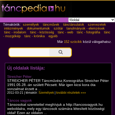
Témakörök:
személyek
táncművek
tánctársulatok
szervezetek
intézmények
dokumentumok
szótár
tanulmányok - elemzések
tánc - irodalom
tánc - közösség
tánc - web
tánc - fotográfia
tánc
- mozgókép
tánc - krónika
egyéb
Már
152 szócikk
közül válogathatsz.
Új oldalak listája:
Streicher Péter
STREICHER PÉTER Táncművész,Koreográfus Streicher Péter
1991.05.28.-án születt Pécsett. Már igen kicsi kora óta
vonzalmat érzett a ...
2011-03-21 | témakör:
Személyek
|
további részletek »»»
Táncos vagyok
Tánsosokat szeretettel meghívjuk a http://tancosvagyok.hu
weboldalra, mely egy táncosok számára létesített közösségi
oldal! Ezen az oldalon ...