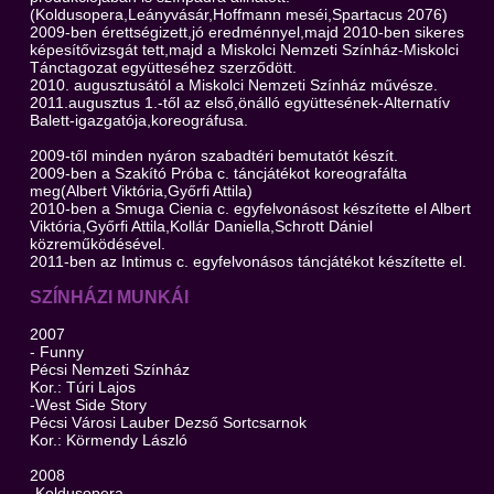
(Koldusopera,Leányvásár,Hoffmann meséi,Spartacus 2076)
2009-ben érettségizett,jó eredménnyel,majd 2010-ben sikeres
képesítővizsgát tett,majd a Miskolci Nemzeti Színház-Miskolci
Tánctagozat együtteséhez szerződött.
2010. augusztusától a Miskolci Nemzeti Színház művésze.
2011.augusztus 1.-től az első,önálló együttesének-Alternatív
Balett-igazgatója,koreográfusa.
2009-től minden nyáron szabadtéri bemutatót készít.
2009-ben a Szakító Próba c. táncjátékot koreografálta
meg(Albert Viktória,Győrfi Attila)
2010-ben a Smuga Cienia c. egyfelvonásost készítette el Albert
Viktória,Győrfi Attila,Kollár Daniella,Schrott Dániel
közreműködésével.
2011-ben az Intimus c. egyfelvonásos táncjátékot készítette el.
SZÍNHÁZI MUNKÁI
2007
- Funny
Pécsi Nemzeti Színház
Kor.: Túri Lajos
-West Side Story
Pécsi Városi Lauber Dezső Sortcsarnok
Kor.: Körmendy László
2008
-Koldusopera