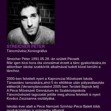
STREICHER PÉTER
Táncművész,Koreográfus
Streicher Péter 1991.05.28.-án születt Pécsett.
Már igen kicsi kora óta vonzalmat érzett a tánc gyakorlására,és
akkoriban iskolai szakkörök alkalmával tudott közel kerülni a
tánchoz.
2000-ben felvételt nyert a Kapronczai Művészeti Iskola
Társastánc tanszakára,ahol 5 év eltöltése után pályaválasztás
elékerült.(Versenytáncosként 2005-ben Területi Bajnok lett)
A Pécsi Művészeti Gimnázium és Szakközépiskola
Táncművészeti tagozatát jelölte meg,ahova felvételt is nyert
Kovács Zsuzsanna osztályába.
Iskolás évei alatt a Pécsi Nemzeti Színház-Pécsi Balett több
produkciójában is színpadra állhatott.