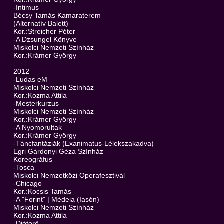
-Intimus
Bécsy Tamás Kamaraterem
(Alternatív Balett)
Kor.:Streicher Péter
-A Dzsungel Könyve
Miskolci Nemzeti Színház
Kor.:Krámer György
2012
-Ludas eM
Miskolci Nemzeti Színház
Kor.:Kozma Attila
-Mesterkurzus
Miskolci Nemzeti Színház
Kor.:Krámer György
-A Nyomorultak
Kor.:Krámer György
-Táncfantáziák (Exanimatus-Lélekszakadva)
Egri Gárdonyi Géza Színház
Koreográfus
-Tosca
Miskolci Nemzetközi Operafesztivál
-Chicago
Kor.:Kocsis Tamás
-A "Forint" | Médeia (Iasón)
Miskolci Nemzeti Színház
Kor.:Kozma Attila
-Diótorő