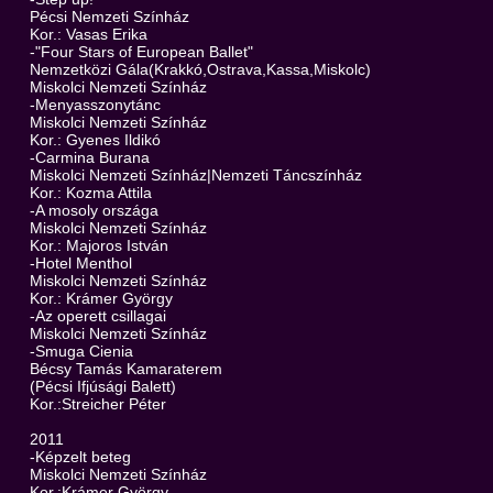
Pécsi Nemzeti Színház
Kor.: Vasas Erika
-"Four Stars of European Ballet"
Nemzetközi Gála(Krakkó,Ostrava,Kassa,Miskolc)
Miskolci Nemzeti Színház
-Menyasszonytánc
Miskolci Nemzeti Színház
Kor.: Gyenes Ildikó
-Carmina Burana
Miskolci Nemzeti Színház|Nemzeti Táncszínház
Kor.: Kozma Attila
-A mosoly országa
Miskolci Nemzeti Színház
Kor.: Majoros István
-Hotel Menthol
Miskolci Nemzeti Színház
Kor.: Krámer György
-Az operett csillagai
Miskolci Nemzeti Színház
-Smuga Cienia
Bécsy Tamás Kamaraterem
(Pécsi Ifjúsági Balett)
Kor.:Streicher Péter
2011
-Képzelt beteg
Miskolci Nemzeti Színház
Kor.:Krámer György