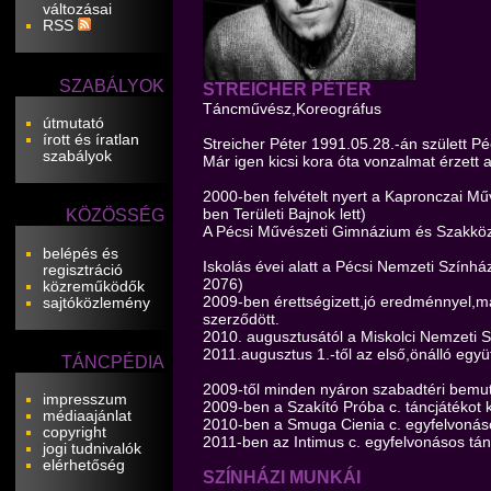
változásai
RSS
SZABÁLYOK
STREICHER PÉTER
Táncművész,Koreográfus
útmutató
írott és íratlan
Streicher Péter 1991.05.28.-án születt Pé
szabályok
Már igen kicsi kora óta vonzalmat érzett 
2000-ben felvételt nyert a Kapronczai Mű
ben Területi Bajnok lett)
KÖZÖSSÉG
A Pécsi Művészeti Gimnázium és Szakközé
belépés és
Iskolás évei alatt a Pécsi Nemzeti Szính
regisztráció
2076)
közreműködők
2009-ben érettségizett,jó eredménnyel,ma
sajtóközlemény
szerződött.
2010. augusztusától a Miskolci Nemzeti 
2011.augusztus 1.-től az első,önálló együ
TÁNCPÉDIA
2009-től minden nyáron szabadtéri bemuta
impresszum
2009-ben a Szakító Próba c. táncjátékot ko
médiaajánlat
2010-ben a Smuga Cienia c. egyfelvonásost
copyright
2011-ben az Intimus c. egyfelvonásos tánc
jogi tudnivalók
elérhetőség
SZÍNHÁZI MUNKÁI