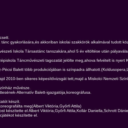
csett.
a tánc gyakorlására,és akkoriban iskolai szakkörök alkalmával tudott köz
vészeti Iskola Társastánc tanszakára,ahol 5 év eltöltése után pályavál
piskola Táncművészeti tagozatát jelölte meg,ahova felvételt is nyert
áz-Pécsi Balett több produkciójában is színpadra állhatott.(Koldusope
jd 2010-ben sikeres képesítővizsgát tett,majd a Miskolci Nemzeti Szí
Színház művésze.
ttesének-Alternatív Balett-igazgatója,koreográfusa.
tót készít.
reografálta meg(Albert Viktória,Győrfi Attila)
 készítette el Albert Viktória,Győrfi Attila,Kollár Daniella,Schrott Dán
játékot készítette el.