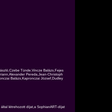
ászló,Czebe Tünde,Vincze Balázs,Fejes
ariann,Alexander Pereda,Jean-Christoph
onczai Balázs,Kapronczai József,Dudley
ltal létrehozott díjat,a SophianART-díjat