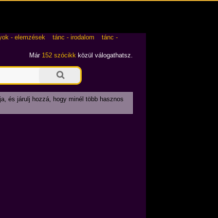
yok - elemzések
tánc - irodalom
tánc -
Már
152 szócikk
közül válogathatsz.
ja, és járulj hozzá, hogy minél több hasznos