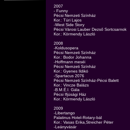
2007
- Funny
Pécsi Nemzeti Színház
Kor.: Túri Lajos
-West Side Story
Pécsi Városi Lauber Dezső Sortcsarnok
Kor.: Körmendy László
2008
-Koldusopera
Pécsi Nemzeti Színház
Kor.: Bodor Johanna
-Hoffmann meséi
Pécsi Nemzeti Színház
Kor.: Gyenes Ildikó
-Spartacus 2076
Pécsi Nemzeti Színház-Pécsi Balett
Kor.: Vincze Balázs
-B.M.É.I. Gála
Pécsi Ifjúsági Ház
Kor.: Körmendy László
2009
-Libertango
Palatinus Hotel-Rotary-bál
Kor.: Vasas Erika,Streicher Péter
-Leányvásár