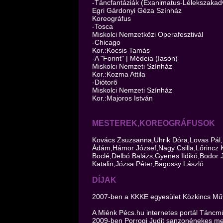
-Táncfantáziák (Exanimatus-Lélekszakad
Egri Gárdonyi Géza Színház
Koreográfus
-Tosca
Miskolci Nemzetközi Operafesztivál
-Chicago
Kor.:Kocsis Tamás
-A "Forint" | Médeia (Iasón)
Miskolci Nemzeti Színház
Kor.:Kozma Attila
-Diótorő
Miskolci Nemzeti Színház
Kor.:Majoros István
MESTEREK,KOREOGRÁFUSOK
Kovács Zsuzsanna,Uhrik Dóra,Lovas Pál,
Ádám,Hámor József,Nagy Csilla,Lőrincz K
Boclé,Delbó Balázs,Gyenes Ildikó,Bodor 
Katalin,Józsa Péter,Bagossy László
DÍJAK
2007-ben a KKKE egyesület Közkincs Művé
A Miénk Pécs.hu internetes portál Táncműv
2009-ben Porrogi Judit sanzonénekes mell