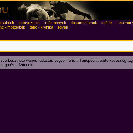
ársulatok
szervezetek
intézmények
dokumentumok
szótár
tanulmán
ánc - mozgókép
tánc - krónika
egyéb
 szerkeszthető webes tudástár. Legyél Te is a Táncpédiát építő közösség tag
lvasgatást kívánunk!