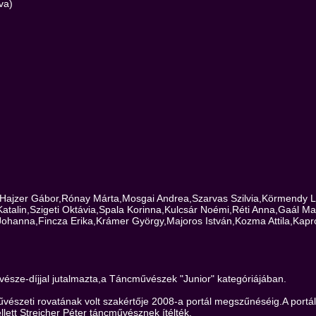
va)
Hajzer Gábor,Rónay Márta,Mosgai Andrea,Szarvas Szilvia,Körmendy L
atalin,Szigeti Oktávia,Spala Korinna,Kulcsár Noémi,Réti Anna,Gaál M
Johanna,Fincza Erika,Krámer György,Majoros István,Kozma Attila,Kapr
sze-díjjal jutalmazta,a Táncművészek "Junior" kategóriájában.
észeti rovatának volt szakértője 2008-a portál megszűnéséig.A portál á
ett Streicher Péter táncművésznek ítélték.