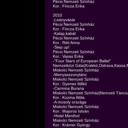
Pécsi Nemzeti Színház
Kor.: Fincza Erika
2010
-Leányvásár
Pécsi Nemzeti Színház
Kor.: Fincza Erika
-Kalap,kabát
Pécsi Nemzeti Színház
Kor.: Réti Anna
-Step up!
Pécsi Nemzeti Színház
Kor.: Vasas Erika
-"Four Stars of European Ballet"
Nemzetközi Gála(Krakkó,Ostrava,Kassa,M
Miskolci Nemzeti Színház
-Menyasszonytánc
Miskolci Nemzeti Színház
Kor.: Gyenes Ildikó
-Carmina Burana
Miskolci Nemzeti Színház|Nemzeti Táncs
Kor.: Kozma Attila
-A mosoly országa
Miskolci Nemzeti Színház
Kor.: Majoros István
-Hotel Menthol
Miskolci Nemzeti Színház
Kor.: Krámer György