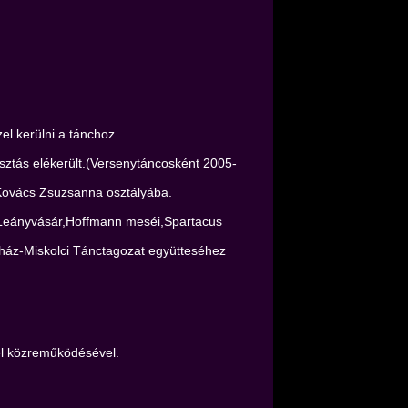
el kerülni a tánchoz.
asztás elékerült.(Versenytáncosként 2005-
 Kovács Zsuzsanna osztályába.
ra,Leányvásár,Hoffmann meséi,Spartacus
nház-Miskolci Tánctagozat együtteséhez
iel közreműködésével.