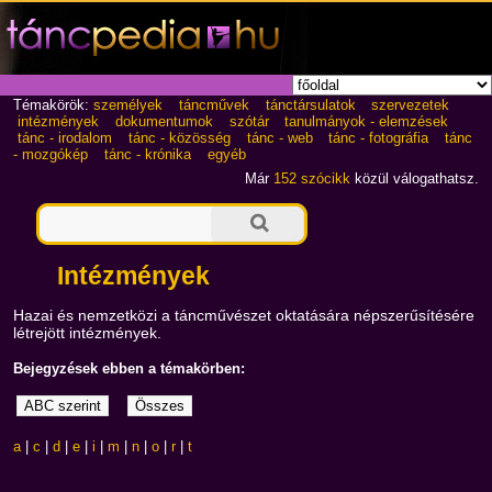
Témakörök:
személyek
táncművek
tánctársulatok
szervezetek
intézmények
dokumentumok
szótár
tanulmányok - elemzések
tánc - irodalom
tánc - közösség
tánc - web
tánc - fotográfia
tánc
- mozgókép
tánc - krónika
egyéb
Már
152 szócikk
közül válogathatsz.
Intézmények
Hazai és nemzetközi a táncművészet oktatására népszerűsítésére
létrejött intézmények.
Bejegyzések ebben a témakörben:
a
|
c
|
d
|
e
|
i
|
m
|
n
|
o
|
r
|
t