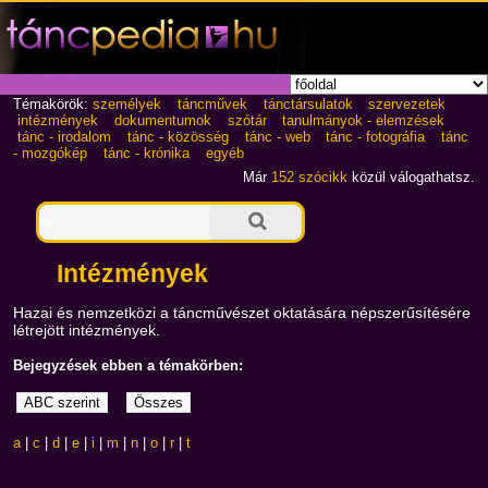
Témakörök:
személyek
táncművek
tánctársulatok
szervezetek
intézmények
dokumentumok
szótár
tanulmányok - elemzések
tánc - irodalom
tánc - közösség
tánc - web
tánc - fotográfia
tánc
- mozgókép
tánc - krónika
egyéb
Már
152 szócikk
közül válogathatsz.
Intézmények
Hazai és nemzetközi a táncművészet oktatására népszerűsítésére
létrejött intézmények.
Bejegyzések ebben a témakörben:
a
|
c
|
d
|
e
|
i
|
m
|
n
|
o
|
r
|
t