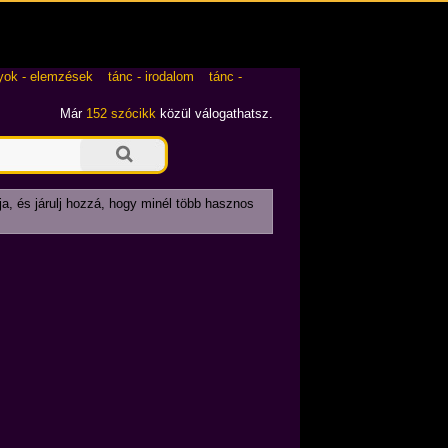
yok - elemzések
tánc - irodalom
tánc -
Már
152 szócikk
közül válogathatsz.
ja, és járulj hozzá, hogy minél több hasznos