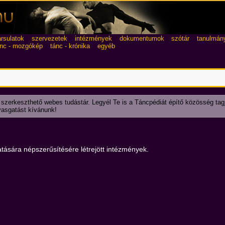
ársulatok
szervezetek
intézmények
dokumentumok
szótár
tanulmán
ánc - mozgókép
tánc - krónika
egyéb
 szerkeszthető webes tudástár. Legyél Te is a Táncpédiát építő közösség tag
lvasgatást kívánunk!
ására népszerűsítésére létrejött intézmények.