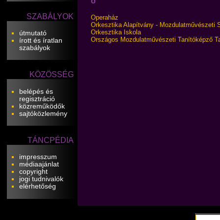
o
SZABÁLYOK
Operaház
Orkesztika Alapítvány - Mozdulatművészeti 
Orkesztika Iskola
útmutató
Országos Mozdulatművészeti Tanítóképző T
írott és íratlan
szabályok
KÖZÖSSÉG
belépés és
regisztráció
közreműködők
sajtóközlemény
TÁNCPÉDIA
impresszum
médiaajánlat
copyright
jogi tudnivalók
elérhetőség