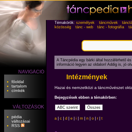
Témakörök:
személyek
táncművek
tánct
közösség
tánc - web
tánc - fotográfia
t
A Táncpédia egy bárki által hozzáférhető és
információ legyen az oldalon! Addig is, jó o
NAVIGÁCIÓ
Intézmények
főoldal
tartalom
Hazai és nemzetközi a táncművészet oktat
címkék
Bejegyzések ebben a témakörben:
VÁLTOZÁSOK
pédia
a
|
c
|
d
|
e
|
i
|
m
|
n
|
o
|
r
|
t
változásai
RSS