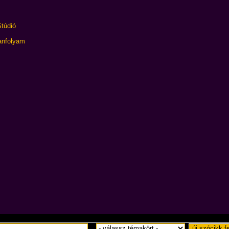
Stúdió
anfolyam