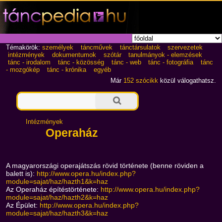
Témakörök:
személyek
táncművek
tánctársulatok
szervezetek
intézmények
dokumentumok
szótár
tanulmányok - elemzések
tánc - irodalom
tánc - közösség
tánc - web
tánc - fotográfia
tánc
- mozgókép
tánc - krónika
egyéb
Már
152 szócikk
közül válogathatsz.
Intézmények
Operaház
A magyarországi operajátszás rövid története (benne röviden a
balett is):
http://www.opera.hu/index.php?
module=sajat/haz/hazth1&k=haz
Az Operaház építéstörténete:
http://www.opera.hu/index.php?
module=sajat/haz/hazth2&k=haz
Az Épület:
http://www.opera.hu/index.php?
module=sajat/haz/hazth3&k=haz