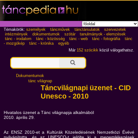
Témakörök:
személyek
táncművek
tánctársulatok
szervezetek
intézmények
dokumentumok
szótár
tanulmányok - elemzések
tánc - irodalom
tánc - közösség
tánc - web
tánc - fotográfia
tánc
- mozgókép
tánc - krónika
egyéb
Már
152 szócikk
közül válogathatsz.
Dokumentumok
tánc világnap
Táncvilágnapi üzenet - CID
Unesco - 2010
Hivatalos üzenet a Tánc világnapja alkalmából
2010. április 29.
Az ENSZ 2010-et a Kultúrák Közeledésének Nemzetközi Évévé
nyilvánította, és az UNESCO-t jelölte ki a megemlékezések