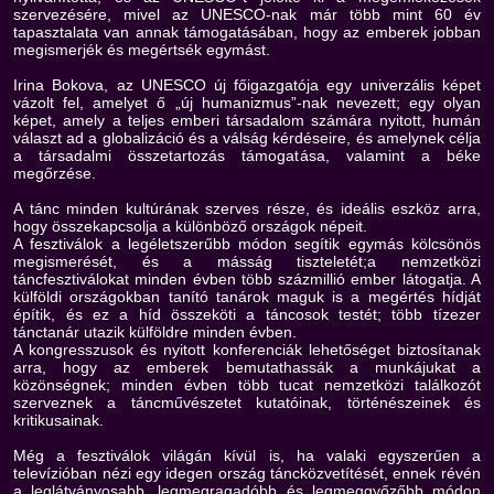
szervezésére, mivel az UNESCO-nak már több mint 60 év
tapasztalata van annak támogatásában, hogy az emberek jobban
megismerjék és megértsék egymást.
Irina Bokova, az UNESCO új főigazgatója egy univerzális képet
vázolt fel, amelyet ő „új humanizmus”-nak nevezett; egy olyan
képet, amely a teljes emberi társadalom számára nyitott, humán
választ ad a globalizáció és a válság kérdéseire, és amelynek célja
a társadalmi összetartozás támogatása, valamint a béke
megőrzése.
A tánc minden kultúrának szerves része, és ideális eszköz arra,
hogy összekapcsolja a különböző országok népeit.
A fesztiválok a legéletszerűbb módon segítik egymás kölcsönös
megismerését, és a másság tiszteletét;a nemzetközi
táncfesztiválokat minden évben több százmillió ember látogatja. A
külföldi országokban tanító tanárok maguk is a megértés hídját
építik, és ez a híd összeköti a táncosok testét; több tízezer
tánctanár utazik külföldre minden évben.
A kongresszusok és nyitott konferenciák lehetőséget biztosítanak
arra, hogy az emberek bemutathassák a munkájukat a
közönségnek; minden évben több tucat nemzetközi találkozót
szerveznek a táncművészetet kutatóinak, történészeinek és
kritikusainak.
Még a fesztiválok világán kívül is, ha valaki egyszerűen a
televízióban nézi egy idegen ország táncközvetítését, ennek révén
a leglátványosabb, legmegragadóbb és legmeggyőzőbb módon