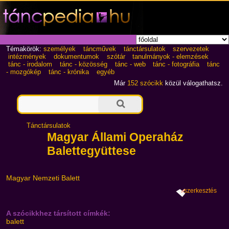
Témakörök:
személyek
táncművek
tánctársulatok
szervezetek
intézmények
dokumentumok
szótár
tanulmányok - elemzések
tánc - irodalom
tánc - közösség
tánc - web
tánc - fotográfia
tánc
- mozgókép
tánc - krónika
egyéb
Már
152 szócikk
közül válogathatsz.
Tánctársulatok
Magyar Állami Operaház
Balettegyüttese
Magyar Nemzeti Balett
szerkesztés
A szócikkhez társított címkék:
balett