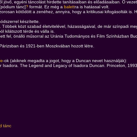
ről jövő, egyéni táncolást hirdette tanításaiban és előadásaiban. Ő vezet
[pódium tánc]
?
formát. Ez még a
balett
ra is hatással volt.
zorosan kötődött a zenéhez, annyira, hogy a kritikusai kifogásolták i
ódszerrel készítette.
 Többek közt szabad életvitelével, házasságaival, de már színpadi megj
l kilátszott térde és válla is.
pett fel, önálló műsorral az Uránia Tudományos és Film Színházban B
Párizsban és 1921-ben Moszkvában hozott létre.
le
-ok (akiknek megadta a jogot, hogy a Duncan nevet használják):
for Isadora. The Legend and Legacy of Isadora Duncan. Princeton, 1993
d tánc