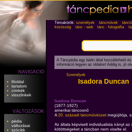
Témakörök:
személyek
táncművek
tánct
közösség
tánc - web
tánc - fotográfia
t
A Táncpédia egy bárki által hozzáférhető és
információ legyen az oldalon! Addig is, jó o
NAVIGÁCIÓ
Személyek
Isadora Duncan
főoldal
tartalom
címkék
visszlinkek
Isadora Duncan
(1877-1927)
amerikai táncosnő
VÁLTOZÁSOK
A
20. századi táncművészet
megújítója, s
pédia
Az általa képviselt individualista irányt az
változásai
kötöttségeket a táncban nem viselte el.
szócikk