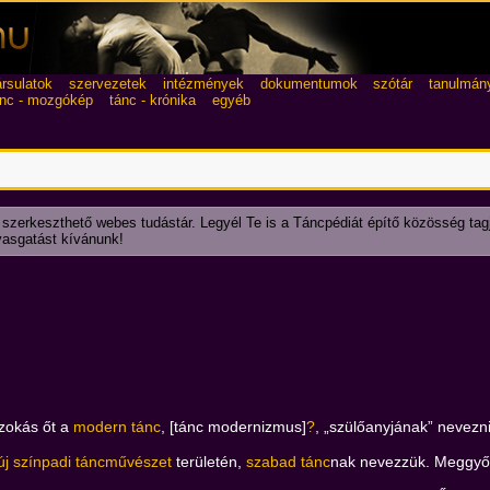
ársulatok
szervezetek
intézmények
dokumentumok
szótár
tanulmán
ánc - mozgókép
tánc - krónika
egyéb
 szerkeszthető webes tudástár. Legyél Te is a Táncpédiát építő közösség tag
lvasgatást kívánunk!
zokás őt a
modern tánc
, [tánc modernizmus]
?
, „szülőanyjának” nevezn
új színpadi táncművészet
területén,
szabad tánc
nak nevezzük. Meggyőz