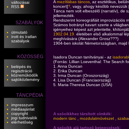
A
mezítlábas táncos
, az esztétikus, belül
változásai
koncert]
?
, vagy, ahogy később nevezzük 
RSS
Tánca nem volt elbeszélő (narratív), de s
jellemezték.
Rendszerint koreográfiáit improvizációs m
SZABÁLYOK
Számos botrányt kavart szerte a világban.
igényeihez képest azt jelentette, khítonjábó
útmutató
1902.04.19.
életében első alkalommal lé
írott és íratlan
meghívására (Alexander Grosz???)
szabályok
1904-ben iskolát Németországban, majd 
KÖZÖSSÉG
Isadora Duncan tanítványai - az
isadorab
(Forrás: Lillian Loeventhal: The Search 
1. Anna Duncan
belépés és
2. Erika Duncan
regisztráció
közreműködők
3. Irma Duncan (Oroszország)
sajtóközlemény
4. Lisa Duncan (Franciaország)
5. Maria-Theresa Duncan (USA)
TÁNCPÉDIA
impresszum
médiaajánlat
copyright
A szócikkhez társított címkék:
jogi tudnivalók
modern tánc
,
mozdulatművészet
,
szaba
elérhetőség
A szócikk alá tartozó bejegyzések: