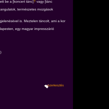
ett be a [koncert tánc]
?
vagy [tánc
s. Hangulatok, természetes mozgások
elenésével is. Meztelen táncolt, ami a kor
udapesten, egy magyar impresszárió
)
szerkesztés