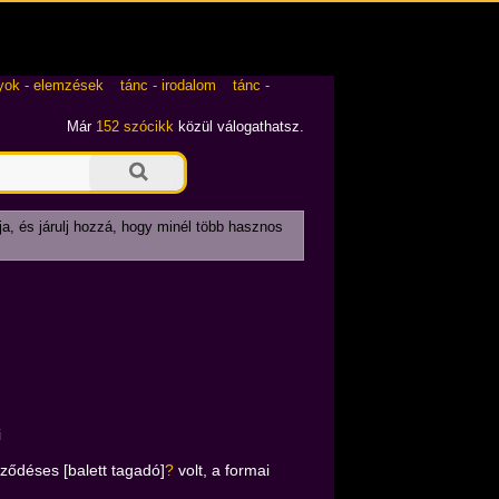
yok - elemzések
tánc - irodalom
tánc -
Már
152 szócikk
közül válogathatsz.
ja, és járulj hozzá, hogy minél több hasznos
i
ődéses [balett tagadó]
?
volt, a formai