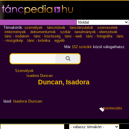
Témakörök:
személyek
táncművek
tánctársulatok
szervezetek
intézmények
dokumentumok
szótár
tanulmányok - elemzések
tánc - irodalom
tánc - közösség
tánc - web
tánc - fotográfia
tánc
- mozgókép
tánc - krónika
egyéb
Már
152 szócikk
közül válogathatsz.
Személyek
Isadora Duncan
Duncan, Isadora
lásd:
Isadora Duncan
szerkesztés