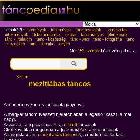
Témakörök:
személyek
táncművek
tánctársulatok
szervezetek
intézmények
dokumentumok
szótár
tanulmányok - elemzések
tánc - irodalom
tánc - közösség
tánc - web
tánc - fotográfia
tánc
- mozgókép
tánc - krónika
egyéb
Már
152 szócikk
közül válogathatsz.
Szótár
mezítlábas táncos
A modern és kortárs táncosok gúnyneve.
A magyar táncművészeti hierarchiában a legalsó "kaszt" a mai
napig.
A csúcson a [spicc cipős]
?
ök, a
balett
táncosok.
Őket követik a rangsorban a [csizmás]
?
ok, a néptáncosok.
A ranglista alján a
mezítlábas táncos
ok, a modern és kortárs
táncosok.