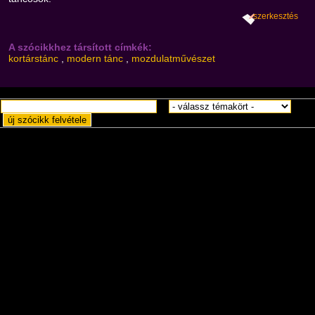
szerkesztés
A szócikkhez társított címkék:
kortárstánc
,
modern tánc
,
mozdulatművészet