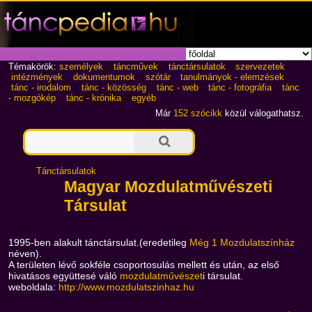
Témakörök:
személyek
táncművek
tánctársulatok
szervezetek
intézmények
dokumentumok
szótár
tanulmányok - elemzések
tánc - irodalom
tánc - közösség
tánc - web
tánc - fotográfia
tánc
- mozgókép
tánc - krónika
egyéb
Már
152 szócikk
közül válogathatsz.
Tánctársulatok
Magyar Mozdulatművészeti
Társulat
1995-ben alakult tánctársulat.(eredetileg
Még 1 Mozdulatszínház
néven).
A területen lévő sokféle csoportosulás mellett és után, az első
hivatásos együttesé váló
mozdulatművészet
i társulat.
weboldala:
http://www.mozdulatszinhaz.hu