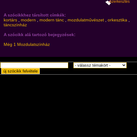
szerkesztés
A szócikkhez társított címkék:
kortárs
,
modern
,
modern tánc
,
mozdulatművészet
,
orkesztika
,
táncszínház
A szócikk alá tartozó bejegyzések:
Még 1 Mozdulatszínház