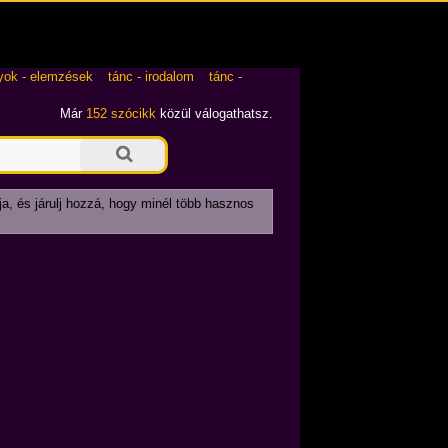
yok - elemzések
tánc - irodalom
tánc -
Már
152 szócikk
közül válogathatsz.
ja, és járulj hozzá, hogy minél több hasznos