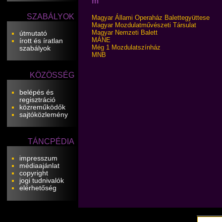
m
SZABÁLYOK
Magyar Állami Operaház Balettegyüttese
Magyar Mozdulatművészeti Társulat
Magyar Nemzeti Balett
útmutató
MÁNE
írott és íratlan
Még 1 Mozdulatszínház
szabályok
MNB
KÖZÖSSÉG
belépés és
regisztráció
közreműködők
sajtóközlemény
TÁNCPÉDIA
impresszum
médiaajánlat
copyright
jogi tudnivalók
elérhetőség