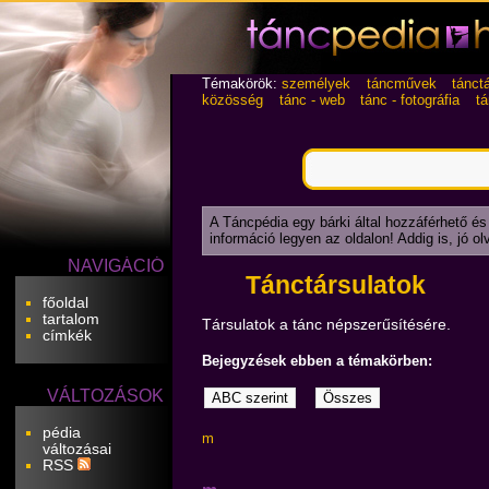
Témakörök:
személyek
táncművek
tánct
közösség
tánc - web
tánc - fotográfia
t
A Táncpédia egy bárki által hozzáférhető és
információ legyen az oldalon! Addig is, jó o
NAVIGÁCIÓ
Tánctársulatok
főoldal
tartalom
Társulatok a tánc népszerűsítésére.
címkék
Bejegyzések ebben a témakörben:
VÁLTOZÁSOK
pédia
m
változásai
RSS