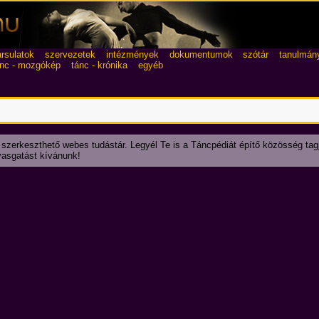
ársulatok
szervezetek
intézmények
dokumentumok
szótár
tanulmán
ánc - mozgókép
tánc - krónika
egyéb
 szerkeszthető webes tudástár. Legyél Te is a Táncpédiát építő közösség tag
lvasgatást kívánunk!