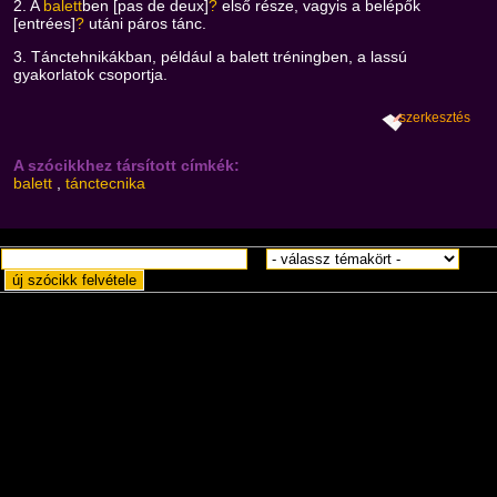
2. A
balett
ben [pas de deux]
?
első része, vagyis a belépők
[entrées]
?
utáni páros tánc.
3. Tánctehnikákban, például a balett tréningben, a lassú
gyakorlatok csoportja.
szerkesztés
A szócikkhez társított címkék:
balett
,
tánctecnika