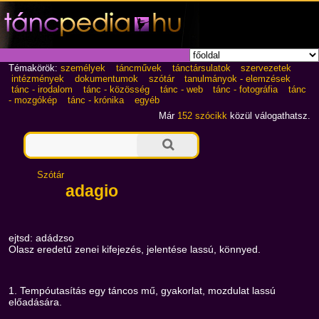
Témakörök:
személyek
táncművek
tánctársulatok
szervezetek
intézmények
dokumentumok
szótár
tanulmányok - elemzések
tánc - irodalom
tánc - közösség
tánc - web
tánc - fotográfia
tánc
- mozgókép
tánc - krónika
egyéb
Már
152 szócikk
közül válogathatsz.
Szótár
adagio
ejtsd: adádzso
Olasz eredetű zenei kifejezés, jelentése lassú, könnyed.
1. Tempóutasítás egy táncos mű, gyakorlat, mozdulat lassú
előadására.