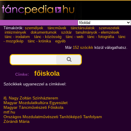
Témakörök:
személyek
táncművek
tánctársulatok
szervezetek
intézmények
dokumentumok
szótár
tanulmányok - elemzések
tánc - irodalom
tánc - közösség
tánc - web
tánc - fotográfia
tánc
- mozgókép
tánc - krónika
egyéb
Már
152 szócikk
közül válogathatsz.
főiskola
Címke:
Szócikkek ugyanezzel a címkével:
ifj. Nagy Zoltán Színházterem
Magyar Mozdulatkultúra Egyesület
Magyar Táncművészeti Főiskola
mtf.hu
Országos Mozdulatművészeti Tanítóképző Tanfolyam
Zórándi Mária