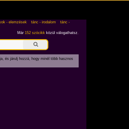
yok - elemzések
tánc - irodalom
tánc -
Már
152 szócikk
közül válogathatsz.
ja, és járulj hozzá, hogy minél több hasznos