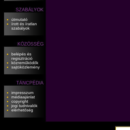
SZABÁLYOK
útmutató
írott és íratlan
szabályok
KÖZÖSSÉG
belépés és
regisztráció
közreműködők
sajtóközlemény
TÁNCPÉDIA
impresszum
médiaajánlat
copyright
jogi tudnivalók
elérhetőség