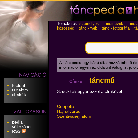
Témakörök:
személyek
táncművek
tánct
közösség
tánc - web
tánc - fotográfia
t
A Táncpédia egy bárki által hozzáférhető és
információ legyen az oldalon! Addig is, jó o
NAVIGÁCIÓ
táncmű
Címke:
főoldal
tartalom
Szócikkek ugyanezzel a címkével:
címkék
Coppélia
Hajnalvárás
VÁLTOZÁSOK
Szentivánéji álom
pédia
változásai
RSS