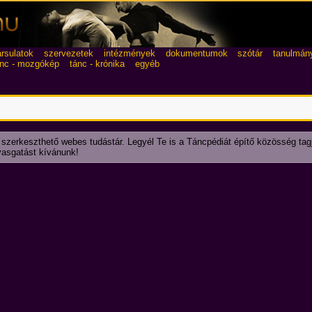
ársulatok
szervezetek
intézmények
dokumentumok
szótár
tanulmán
ánc - mozgókép
tánc - krónika
egyéb
 szerkeszthető webes tudástár. Legyél Te is a Táncpédiát építő közösség tag
lvasgatást kívánunk!