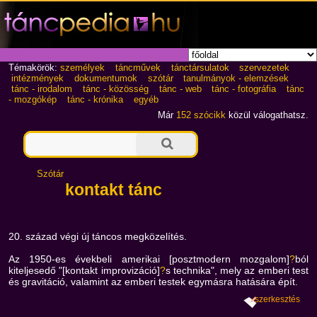
Témakörök:
személyek
táncművek
tánctársulatok
szervezetek
intézmények
dokumentumok
szótár
tanulmányok - elemzések
tánc - irodalom
tánc - közösség
tánc - web
tánc - fotográfia
tánc
- mozgókép
tánc - krónika
egyéb
Már
152 szócikk
közül válogathatsz.
Szótár
kontakt tánc
20. század végi új táncos megközelítés.
Az 1950-es évekbeli amerikai [posztmodern mozgalom]
?
ból
kiteljesedő "[kontakt improvizáció]
?
s technika", mely az emberi test
és gravitáció, valamint az emberi testek egymásra hatására épít.
szerkesztés