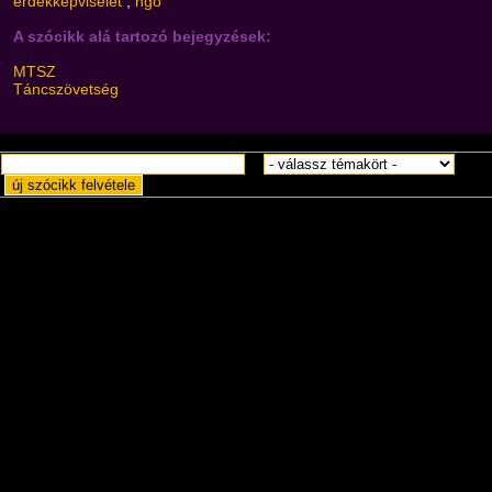
érdekképviselet
,
ngo
A szócikk alá tartozó bejegyzések:
MTSZ
Táncszövetség