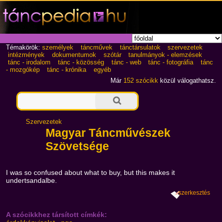
Témakörök:
személyek
táncművek
tánctársulatok
szervezetek
intézmények
dokumentumok
szótár
tanulmányok - elemzések
tánc - irodalom
tánc - közösség
tánc - web
tánc - fotográfia
tánc
- mozgókép
tánc - krónika
egyéb
Már
152 szócikk
közül válogathatsz.
Szervezetek
Magyar Táncművészek
Szövetsége
I was so confused about what to buy, but this makes it
undertsandalbe.
szerkesztés
A szócikkhez társított címkék: