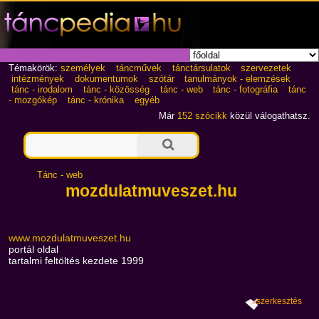
Témakörök:
személyek
táncművek
tánctársulatok
szervezetek
intézmények
dokumentumok
szótár
tanulmányok - elemzések
tánc - irodalom
tánc - közösség
tánc - web
tánc - fotográfia
tánc
- mozgókép
tánc - krónika
egyéb
Már
152 szócikk
közül válogathatsz.
Tánc - web
mozdulatmuveszet.hu
www.mozdulatmuveszet.hu
portál oldal
tartalmi feltöltés kezdete 1999
szerkesztés