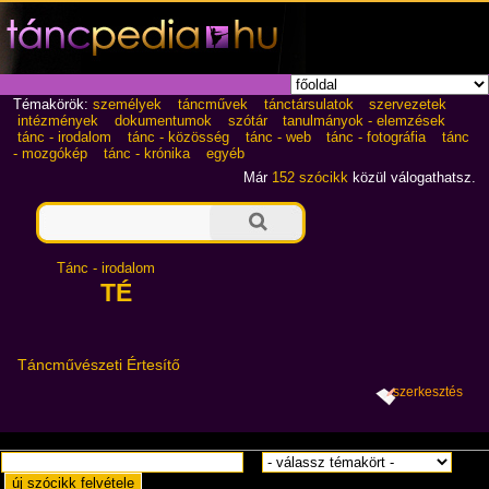
Témakörök:
személyek
táncművek
tánctársulatok
szervezetek
intézmények
dokumentumok
szótár
tanulmányok - elemzések
tánc - irodalom
tánc - közösség
tánc - web
tánc - fotográfia
tánc
- mozgókép
tánc - krónika
egyéb
Már
152 szócikk
közül válogathatsz.
Tánc - irodalom
TÉ
Táncművészeti Értesítő
szerkesztés