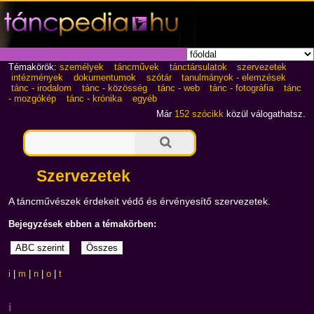
Témakörök:
személyek
táncművek
tánctársulatok
szervezetek
intézmények
dokumentumok
szótár
tanulmányok - elemzések
tánc - irodalom
tánc - közösség
tánc - web
tánc - fotográfia
tánc
- mozgókép
tánc - krónika
egyéb
Már
152 szócikk
közül válogathatsz.
Szervezetek
A táncművészek érdekeit védő és érvényesítő szervezetek.
Bejegyzések ebben a témakörben:
i
|
m
|
n
|
o
|
t
i