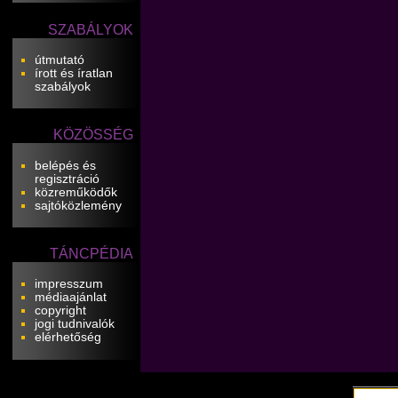
SZABÁLYOK
útmutató
írott és íratlan
szabályok
KÖZÖSSÉG
belépés és
regisztráció
közreműködők
sajtóközlemény
TÁNCPÉDIA
impresszum
médiaajánlat
copyright
jogi tudnivalók
elérhetőség