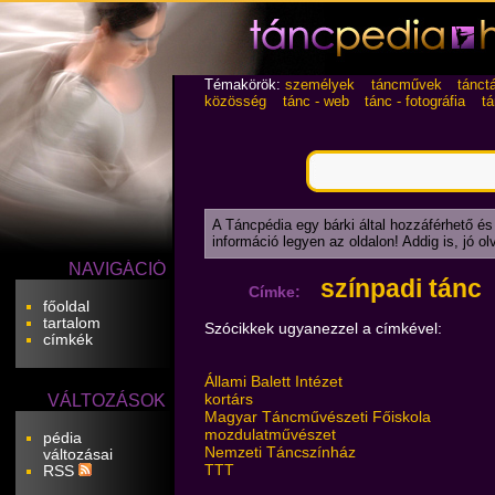
Témakörök:
személyek
táncművek
tánct
közösség
tánc - web
tánc - fotográfia
t
A Táncpédia egy bárki által hozzáférhető és
információ legyen az oldalon! Addig is, jó o
NAVIGÁCIÓ
színpadi tánc
Címke:
főoldal
tartalom
Szócikkek ugyanezzel a címkével:
címkék
Állami Balett Intézet
kortárs
VÁLTOZÁSOK
Magyar Táncművészeti Főiskola
mozdulatművészet
pédia
Nemzeti Táncszínház
változásai
TTT
RSS