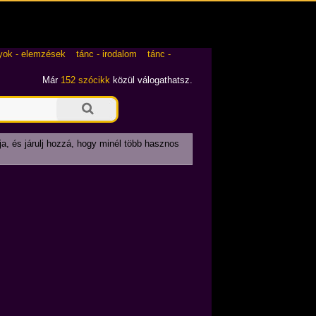
yok - elemzések
tánc - irodalom
tánc -
Már
152 szócikk
közül válogathatsz.
ja, és járulj hozzá, hogy minél több hasznos