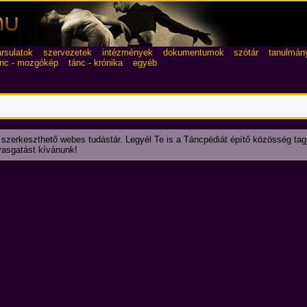
ársulatok
szervezetek
intézmények
dokumentumok
szótár
tanulmán
ánc - mozgókép
tánc - krónika
egyéb
 szerkeszthető webes tudástár. Legyél Te is a Táncpédiát építő közösség tag
lvasgatást kívánunk!