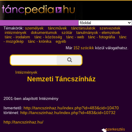
Témakörök:
személyek
táncművek
tánctársulatok
szervezetek
intézmények
dokumentumok
szótár
tanulmányok - elemzések
tánc - irodalom
tánc - közösség
tánc - web
tánc - fotográfia
tánc
- mozgókép
tánc - krónika
egyéb
Már
152 szócikk
közül válogathatsz.
Intézmények
Nemzeti Táncszínház
2001-ben alapított Intézmény
Ismertető:
http://tancszinhaz.hu/index.php?id=483&cid=10470
történet:
http://tancszinhaz.hu/index.php?id=483&cid=10732
http://tancszinhaz.hu/
szerkesztés