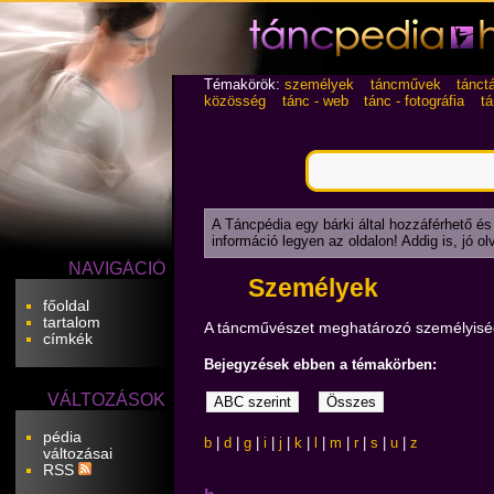
Témakörök:
személyek
táncművek
tánct
közösség
tánc - web
tánc - fotográfia
t
A Táncpédia egy bárki által hozzáférhető és
információ legyen az oldalon! Addig is, jó o
NAVIGÁCIÓ
Személyek
főoldal
tartalom
A táncművészet meghatározó személyisé
címkék
Bejegyzések ebben a témakörben:
VÁLTOZÁSOK
pédia
b
|
d
|
g
|
i
|
j
|
k
|
l
|
m
|
r
|
s
|
u
|
z
változásai
RSS