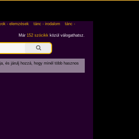
yok - elemzések
tánc - irodalom
tánc -
Már
152 szócikk
közül válogathatsz.
ja, és járulj hozzá, hogy minél több hasznos