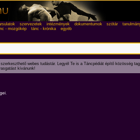
ársulatok
szervezetek
intézmények
dokumentumok
szótár
tanulmán
ánc - mozgókép
tánc - krónika
egyéb
 szerkeszthető webes tudástár. Legyél Te is a Táncpédiát építő közösség tag
lvasgatást kívánunk!
gei.