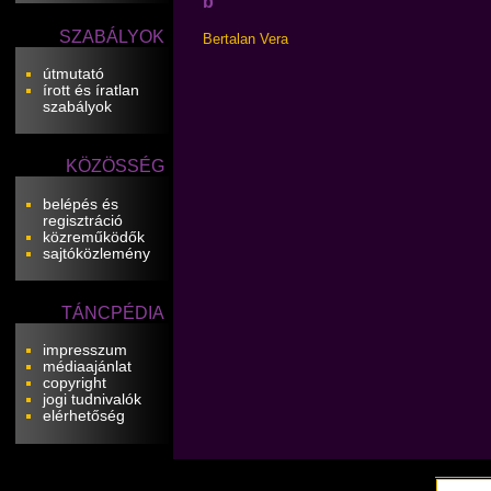
b
SZABÁLYOK
Bertalan Vera
útmutató
írott és íratlan
szabályok
KÖZÖSSÉG
belépés és
regisztráció
közreműködők
sajtóközlemény
TÁNCPÉDIA
impresszum
médiaajánlat
copyright
jogi tudnivalók
elérhetőség