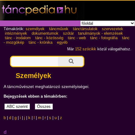
Témakörök:
személyek
táncművek
tánctársulatok
szervezetek
intézmények
dokumentumok
szótár
tanulmányok - elemzések
tánc - irodalom
tánc - közösség
tánc - web
tánc - fotográfia
tánc
- mozgókép
tánc - krónika
egyéb
Már
152 szócikk
közül válogathatsz.
Személyek
A táncművészet meghatározó személyiségei.
Bejegyzések ebben a témakörben:
b
|
d
|
g
|
i
|
j
|
k
|
l
|
m
|
r
|
s
|
u
|
z
d