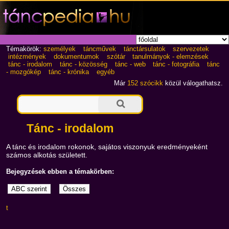
Témakörök:
személyek
táncművek
tánctársulatok
szervezetek
intézmények
dokumentumok
szótár
tanulmányok - elemzések
tánc - irodalom
tánc - közösség
tánc - web
tánc - fotográfia
tánc
- mozgókép
tánc - krónika
egyéb
Már
152 szócikk
közül válogathatsz.
Tánc - irodalom
A tánc és irodalom rokonok, sajátos viszonyuk eredményeként
számos alkotás született.
Bejegyzések ebben a témakörben:
t